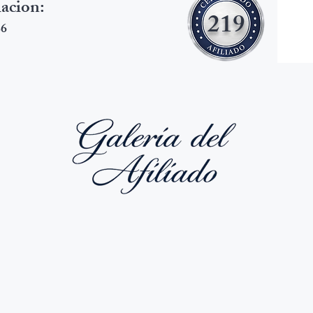
iacion:
219
26