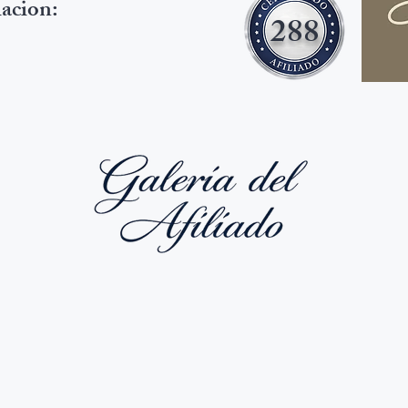
iacion:
288