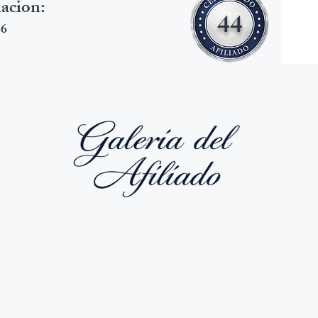
iacion:
44
26